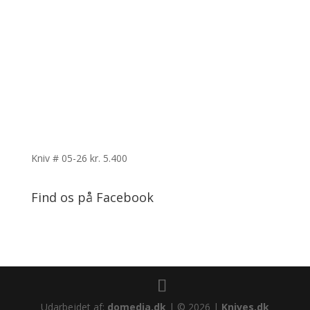
Kniv # 05-26
kr.
5.400
Find os på Facebook
Udarbejdet af:
domedia.dk
| © 2026 |
Knives.dk