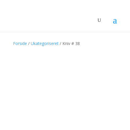
SOLGT
SOLGT
SOLGT
Forside
/
Ukategoriseret
/ Kniv # 38