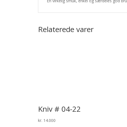
En virkelig smuk, enkel og særdeles god bru
Relaterede varer
Kniv # 04-22
kr.
14.000