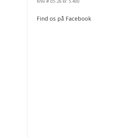
Kniv # 05-26
kr.
5.400
Find os på Facebook