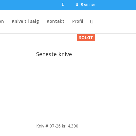
0 emner
on
Knive til salg
Kontakt
Profil
SOLGT
SOLGT
SOLGT
Seneste knive
Kniv # 07-26
kr.
4.300