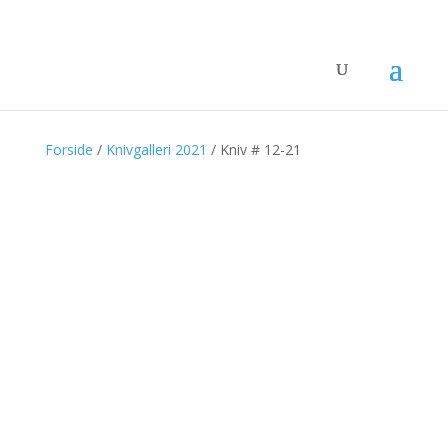
SOLGT
SOLGT
SOLGT
Forside
/
Knivgalleri 2021
/ Kniv # 12-21
SOLGT