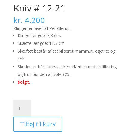
Kniv # 12-21
kr.
4.200
Klingen er lavet af Per Glerup.
Klinge længde: 7,8 cm.
Skæfte længde: 11,7 cm
Skæftet består af stabiliseret mammut, egetræ og
sølv.
Skeden er hård presset kernelæder med en lille ring
og tut i bunden af sølv 925.
Solgt.
Kniv
#
12-
Tilføj til kurv
21
antal