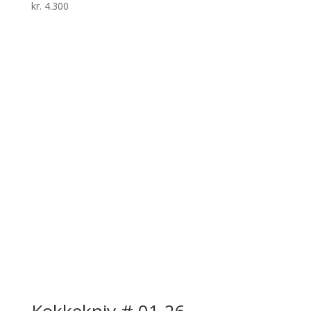
kr.
4.300
Kokkekniv # 01-26