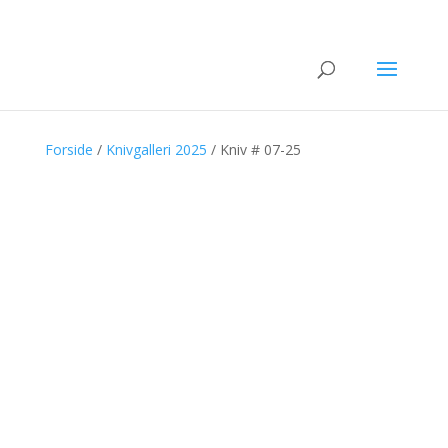
SOLGT
SOLGT
SOLGT
Forside
/
Knivgalleri 2025
/ Kniv # 07-25
SOLGT