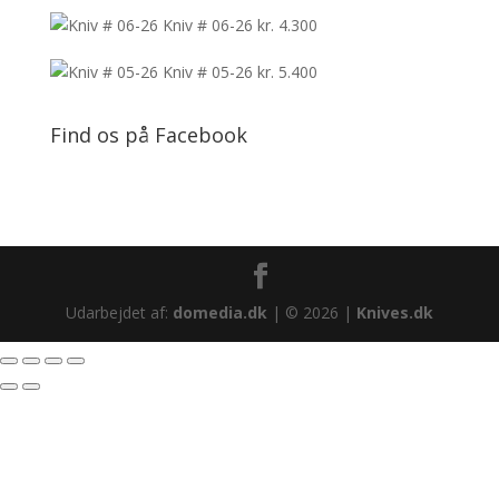
Kniv # 06-26
kr.
4.300
Kniv # 05-26
kr.
5.400
Find os på Facebook
Udarbejdet af:
domedia.dk
| © 2026 |
Knives.dk